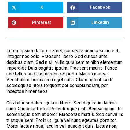
X
Facebook
Opens
Opens
in
in
a
a
new
new
Pinterest
LinkedIn
Opens
Opens
window
window
in
in
a
a
new
new
window
window
Lorem ipsum dolor sit amet, consectetur adipiscing elit.
Integer nec odio. Praesent libero. Sed cursus ante
dapibus diam. Sed nisi. Nulla quis sem at nibh elementum
imperdiet. Duis sagittis ipsum. Praesent mauris. Fusce
nec tellus sed augue semper porta. Mauris massa.
Vestibulum lacinia arcu eget nulla. Class aptent taciti
sociosqu ad litora torquent per conubia nostra, per
inceptos himenaeos.
Curabitur sodales ligula in libero. Sed dignissim lacinia
nunc. Curabitur tortor. Pellentesque nibh. Aenean quam. In
scelerisque sem at dolor. Maecenas mattis. Sed convallis
tristique sem. Proin ut ligula vel nunc egestas porttitor.
Morbi lectus risus, iaculis vel, suscipit quis, luctus non,