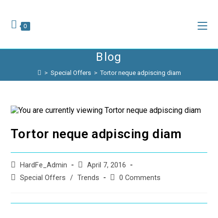
Skip
to
content
0
Blog
>
Special Offers
>
Tortor neque adpiscing diam
Tortor neque adpiscing diam
Post
Post
HardFe_Admin
April 7, 2016
author:
published:
Post
Post
Special Offers
/
Trends
0 Comments
category:
comments: