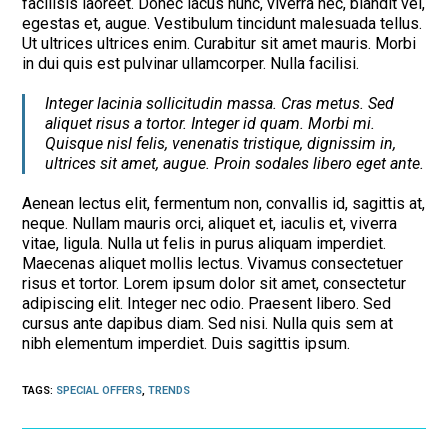
facilisis laoreet. Donec lacus nunc, viverra nec, blandit vel,
egestas et, augue. Vestibulum tincidunt malesuada tellus.
Ut ultrices ultrices enim. Curabitur sit amet mauris. Morbi
in dui quis est pulvinar ullamcorper. Nulla facilisi.
Integer lacinia sollicitudin massa. Cras metus. Sed
aliquet risus a tortor. Integer id quam. Morbi mi.
Quisque nisl felis, venenatis tristique, dignissim in,
ultrices sit amet, augue. Proin sodales libero eget ante.
Aenean lectus elit, fermentum non, convallis id, sagittis at,
neque. Nullam mauris orci, aliquet et, iaculis et, viverra
vitae, ligula. Nulla ut felis in purus aliquam imperdiet.
Maecenas aliquet mollis lectus. Vivamus consectetuer
risus et tortor. Lorem ipsum dolor sit amet, consectetur
adipiscing elit. Integer nec odio. Praesent libero. Sed
cursus ante dapibus diam. Sed nisi. Nulla quis sem at
nibh elementum imperdiet. Duis sagittis ipsum.
TAGS
:
SPECIAL OFFERS
,
TRENDS