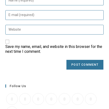
your
name
or
Enter
username
your
to
email
comment
address
Enter
to
your
comment
website
URL
(optional)
Save my name, email, and website in this browser for the
next time I comment.
Follow Us
Opens
Opens
Opens
Opens
Opens
Opens
Opens