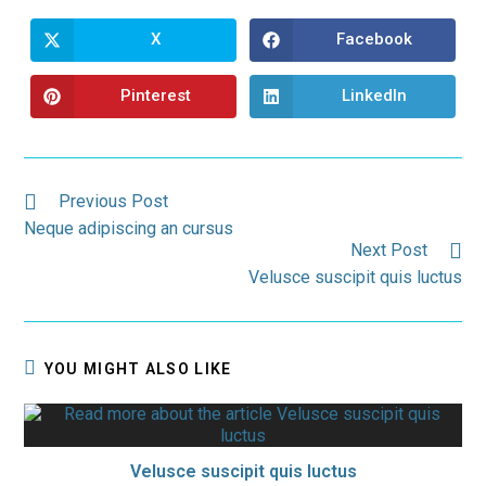
X
Facebook
Opens
Opens
in
in
a
a
new
new
Pinterest
LinkedIn
Opens
Opens
window
window
in
in
a
a
new
new
window
window
Read
Previous Post
more
Neque adipiscing an cursus
articles
Next Post
Velusce suscipit quis luctus
YOU MIGHT ALSO LIKE
Velusce suscipit quis luctus