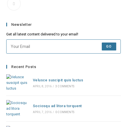
in
in
in
in
in
in
in
a
a
a
a
a
a
a
new
Opens
new
new
new
new
new
new
tab
in
tab
tab
tab
tab
tab
tab
a
Newsletter
new
tab
Get all latest content delivered to your email!
GO
Recent Posts
Velusce suscipit quis luctus
APRIL 8, 2016
/
3 COMMENTS
Sociosqu ad litora torquent
APRIL 7, 2016
/
0 COMMENTS